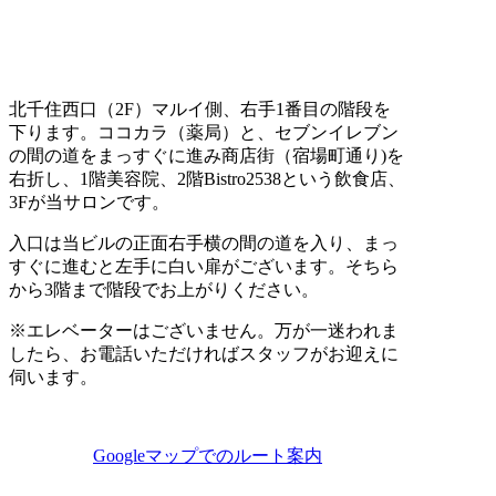
北千住西口（2F）マルイ側、右手1番目の階段を
下ります。ココカラ（薬局）と、セブンイレブン
の間の道をまっすぐに進み商店街（宿場町通り)を
右折し、1階美容院、2階Bistro2538という飲食店、
3Fが当サロンです。
入口は当ビルの正面右手横の間の道を入り、まっ
すぐに進むと左手に白い扉がございます。そちら
から3階まで階段でお上がりください。
※エレベーターはございません。万が一迷われま
したら、お電話いただければスタッフがお迎えに
伺います。
Googleマップでのルート案内