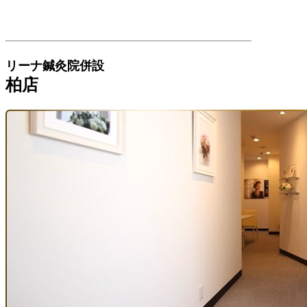
リーナ鍼灸院併設
柏店