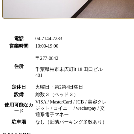
電話
04-7144-7233
営業時間
10:00-19:00
〒277-0842
住所
千葉県柏市末広町8-18 田口ビル
401
定休日
火曜日・第2第4日曜日
設備
総数３（ベッド３）
VISA / MasterCard / JCB / 美容クレ
使用可能なカ
ジット / コイニー / wechatpay /
交
ード
通系電子マネー
駐車場
なし（近隣パーキング多数あり）