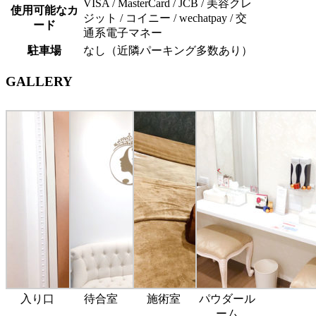
VISA / MasterCard / JCB / 美容クレ
使用可能なカ
ジット / コイニー / wechatpay /
交
ード
通系電子マネー
駐車場
なし（近隣パーキング多数あり）
GALLERY
入り口
待合室
施術室
パウダール
ーム