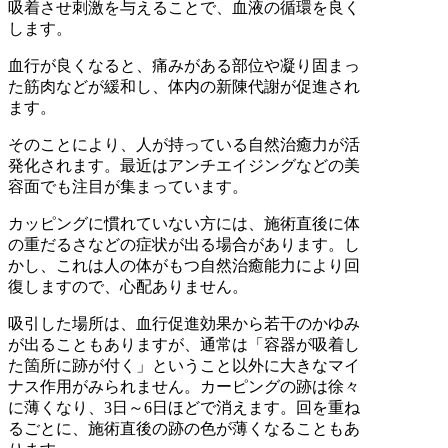
吸着させ刺激を与えることで、血液の循環を良く
します。
血行が良くなると、痛みがある部位や凝り固まっ
た筋肉などが緩和し、体内の新陳代謝が促進され
ます。
そのことにより、人が持っている自然治癒力が活
発化されます。最近はアンチエイジングなどの美
容面でも注目が集まっています。
カッピングに慣れていない方には、施術直後に体
の重だるさなどの症状が出る場合があります。し
かし、これは人の体がもつ自然治癒能力により回
復しますので、心配ありません。
吸引した場所は、血行促進効果から若干のかゆみ
が出ることもありますが、通常は「容器が吸着し
た箇所に跡が付く」ということ以外に大きなマイ
ナス作用がみられません。カーピングの跡は徐々
に薄くなり、3日～6日ほどで消えます。回を重ね
るごとに、施術直後の跡の色が薄くなることもあ