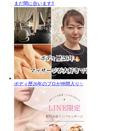
まだ間に合います‼️
ボディ歴26年のプロが仲間入り✨