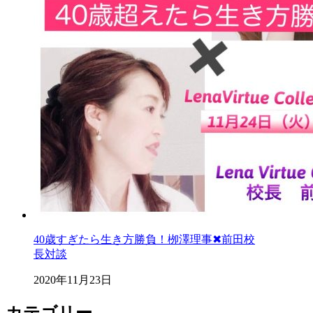
40歳すぎたら生き方勝負！栁澤理事✖︎前田校
長対談
2020年11月23日