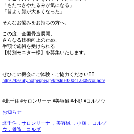
「もたつきやたるみが気になる」
「昔より顔が大きくなった」
そんなお悩みをお持ちの方へ。
この度、全国骨造展開、
さらなる技術向上のため、
半額で施術を受けられる
【特別モニター様】を募集いたします。
ぜひこの機会にご体験・ご協力ください🙇‍♀️
https://beauty.hotpepper.jp/kr/slnH000412809/coupon/
#北千住 #サロンリーナ #美容鍼 #小顔 #コルゾウ
お知らせ
北千住，サロンリーナ ，美容鍼 ，小顔 、コルゾ
ウ，骨造，コルギ