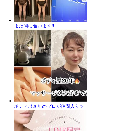
まだ間に合います‼️
ボディ歴26年のプロが仲間入り✨