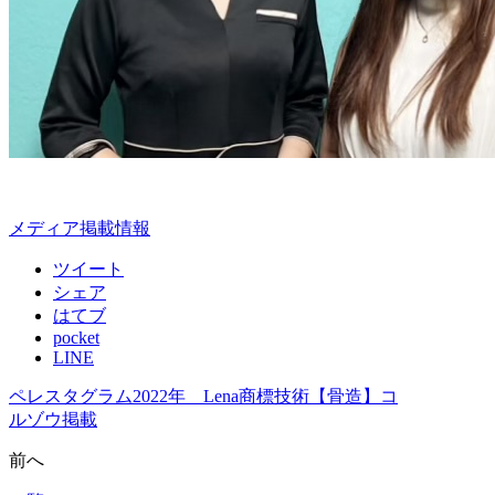
メディア掲載情報
ツイート
シェア
はてブ
pocket
LINE
ペレスタグラム2022年 Lena商標技術【骨造】コ
ルゾウ掲載
前へ