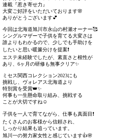
連載『惹き寄せ力』
大変ご好評をいただいております🌸
ありがとうございます💕
今回は北海道旭川市永山の村瀬オーナー🥰
シングルマザーで子供を育てる大変さは
誰よりもわかるので、少しでも手助けを
したいと思い暖簾分けを提案❗️
エステ未経験でしたが、素直さと根性が
あり、6ヶ月の研修も無事クリア✨
ミセス関西コレクション2023にも
挑戦し、ヴォレアス北海道より
特別賞を受賞👑✨
何事も一生懸命取り組み、挑戦する
ことが大切ですね☺️
子供を一人で育てながら、仕事も真面目❗️
たくさんのお客様から信頼され、
しっかり結果も追っています。
旭川一の努力家女性と感じています👍🌸