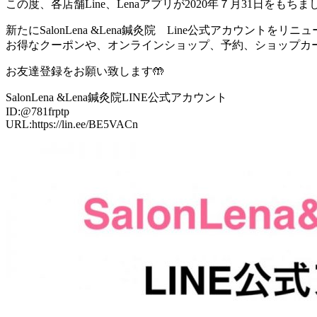
この度、各店舗Line、Lenaアプリが2020年７月31日を
新たにSalonLena &Lena鍼灸院 Line公式アカウントをリ
お得なクーポンや、オンラインショップ、予約、ショップカ
お友達登録をお願い致します🤲
SalonLena &Lena鍼灸院LINE公式アカウント
ID:@781frptp
URL:https://lin.ee/BE5VACn