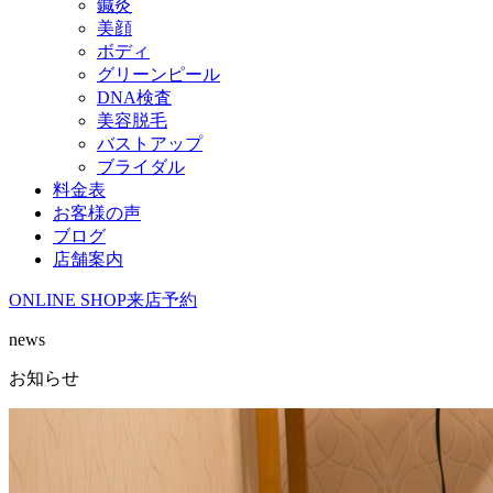
鍼灸
美顔
ボディ
グリーンピール
DNA検査
美容脱毛
バストアップ
ブライダル
料金表
お客様の声
ブログ
店舗案内
ONLINE SHOP
来店予約
news
お知らせ