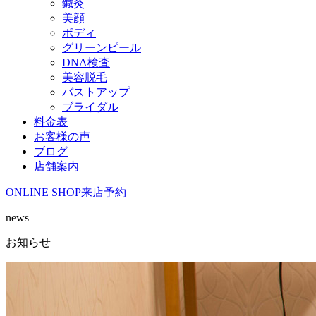
鍼灸
美顔
ボディ
グリーンピール
DNA検査
美容脱毛
バストアップ
ブライダル
料金表
お客様の声
ブログ
店舗案内
ONLINE SHOP
来店予約
news
お知らせ