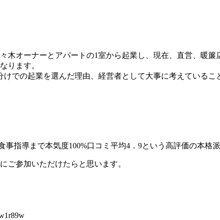
た佐々木オーナーとアパートの1室から起業し、現在、直営、暖
となります。
分けでの起業を選んだ理由、経営者として大事に考えているこ
食事指導まで本気度100%口コミ平均4．9という高評価の本格
様にご参加いただけたらと思います。
fw1r89w