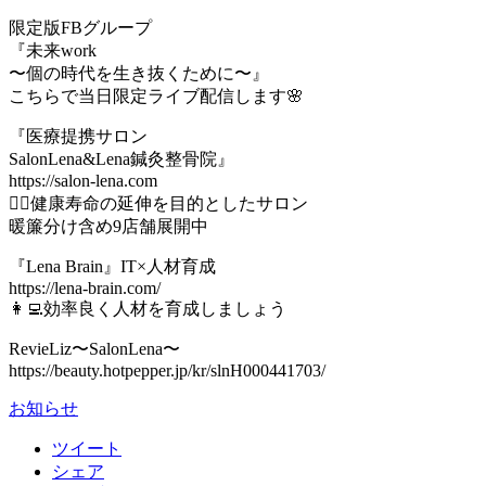
限定版FBグループ
『未来work
〜個の時代を生き抜くために〜』
こちらで当日限定ライブ配信します🌸
『医療提携サロン
SalonLena&Lena鍼灸整骨院』
https://salon-lena.com
💆‍♀️健康寿命の延伸を目的としたサロン
暖簾分け含め9店舗展開中
『Lena Brain』IT×人材育成
https://lena-brain.com/
👩‍💻効率良く人材を育成しましょう
RevieLiz〜SalonLena〜
https://beauty.hotpepper.jp/kr/slnH000441703/
お知らせ
ツイート
シェア