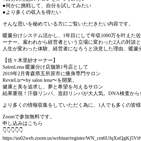
●何かに挑戦して、自分を試してみたい
●より多くの収入を得たい
そんな思いを秘めている方にご覧いただきたい内容です。
暖簾分けシステム活かし、1年目にして年収1000万を叶え
ーナー。雇われから経営者という立場に変わった2人の対談
人生が変わった体験、経営者になろうと決意した理由、暖簾
【佐々木里紗オーナー】
SalonLena 暖簾分け店舗第1号店として
2019年2月青森県五所原市に痩身専門サロン
RevieLiz〜by salon lena〜を開業。
健康と美を追求し、夢と希望を与えるサロン
結果重視！汗腺リンパ、造顔リンパが大人気。DNA検査から
より多くの情報収集をしていただく為に、1人でも多くの皆
Zoomで参加無料です。
申し込みはこちら
👇👇👇👇👇
https://us02web.zoom.us/webinar/register/WN_cm6UfqXuQgKj5Vt