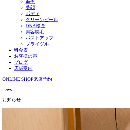
鍼灸
美顔
ボディ
グリーンピール
DNA検査
美容脱毛
バストアップ
ブライダル
料金表
お客様の声
ブログ
店舗案内
ONLINE SHOP
来店予約
news
お知らせ