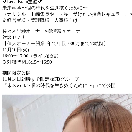
🌸Lena Brain主催🌸
未来work〜個の時代を生き抜くために〜
（元リクルート編集長や、世界一受けたい授業レギュラー、大
※経営者様・管理職様・人事様向け
佐々木里紗オーナー×栁澤奈々オーナー
対談セミナー
【個人オーナー開業1年で年収1000万までの軌跡】
11月10日(火)
16:00〜17:00（ライブ配信）
※対談時間16:15〜16:50
期間限定公開
11月14日24時まで限定版FBグループ
『未来work〜個の時代を生き抜くために〜』にて公開！