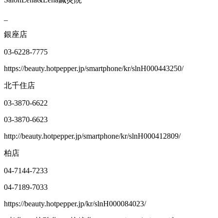
_
銀座店
03-6228-7775
https://beauty.hotpepper.jp/smartphone/kr/slnH000443250/
北千住店
03-3870-6622
03-3870-6623
http://beauty.hotpepper.jp/smartphone/kr/slnH000412809/
柏店
04-7144-7233
04-7189-7033
https://beauty.hotpepper.jp/kr/slnH000084023/