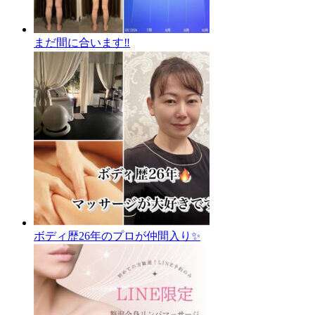
まだ間に合います‼️
ボディ歴26年のプロが仲間入り✨