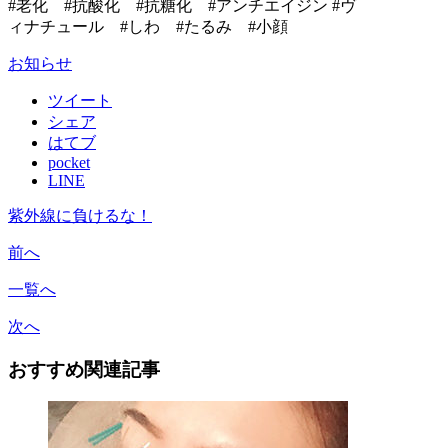
#老化 #抗酸化 #抗糖化 #アンチエイジン #ヴ
ィナチュール #しわ #たるみ #小顔
お知らせ
ツイート
シェア
はてブ
pocket
LINE
紫外線に負けるな！
前へ
一覧へ
次へ
おすすめ関連記事