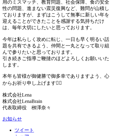
用のミスマッチ、教育問題、社会保障、食の安全
性の問題、進まない震災復興など、難問が山積し
ておりますが、まずはこうして無事に新しい年を
迎えることができたことを感謝する気持ちだけ
は、毎年大切にしたいと思っております。
今年は私らしく攻めに転じ、一日も早く明るい話
題を共有できるよう、仲間と一丸となって取り組
んで参りたいと思っております。
引き続きご指導ご鞭撻のほどよろしくお願いいた
します。
本年も皆様が御健勝で御多幸でありますよう、心
からお祈り申し上げます🙇‍♀️
株式会社Lena
株式会社LenaBrain
代表取締役 栁澤奈々
お知らせ
ツイート