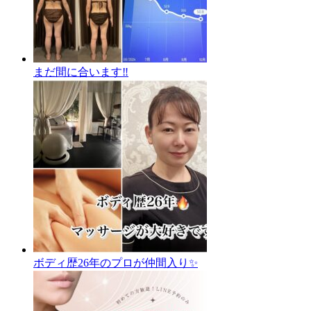
まだ間に合います‼️
ボディ歴26年のプロが仲間入り✨