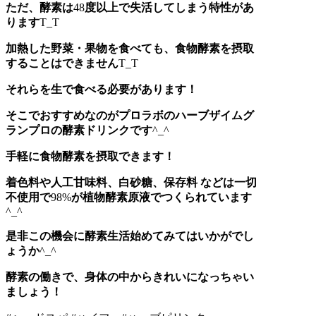
ただ、酵素は
48
度以上で失活してしまう特性があ
ります
T_T
加熱した野菜・果物を食べても、食物酵素を摂取
することはできません
T_T
それらを生で食べる必要があります！
そこでおすすめなのがプロラボのハーブザイムグ
ランプロの酵素ドリンクです
^_^
手軽に食物酵素を摂取できます！
着色料や人工甘味料、白砂糖、保存料
などは一切
不使用で
98%
が植物酵素原液でつくられています
^_^
是非この機会に酵素生活始めてみてはいかがでし
ょうか
^_^
酵素の働きで、身体の中からきれいになっちゃい
ましょう！