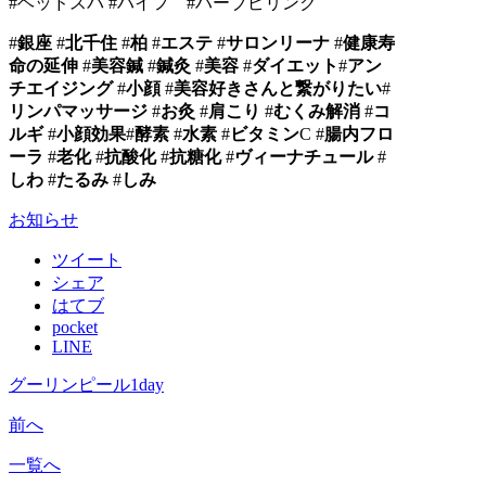
#ヘッドスパ #ハイフ
#ハーブピリンク
#
銀座
#
北千住
#
柏
#
エステ
#
サロンリーナ
#
健康寿
命の延伸
#
美容鍼
#
鍼灸
#
美容
#
ダイエット
#
アン
チエイジング
#
小顔
#
美容好きさんと繋がりたい
#
リンパマッサージ
#
お灸
#
肩こり
#
むくみ解消
#
コ
ルギ
#
小顔効果
#
酵素
#
水素
#
ビタミン
C #
腸内フロ
ーラ
#
老化
#
抗酸化
#
抗糖化
#
ヴィーナチュール
#
しわ
#
たるみ
#
しみ
お知らせ
ツイート
シェア
はてブ
pocket
LINE
グーリンピール1day
前へ
一覧へ