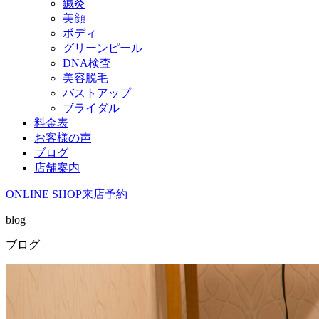
鍼灸
美顔
ボディ
グリーンピール
DNA検査
美容脱毛
バストアップ
ブライダル
料金表
お客様の声
ブログ
店舗案内
ONLINE SHOP
来店予約
blog
ブログ