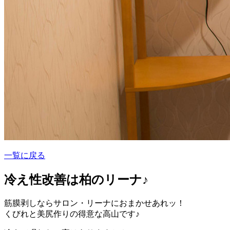
一覧に戻る
冷え性改善は柏のリーナ♪
筋膜剥しならサロン・リーナにおまかせあれッ！
くびれと美尻作りの得意な高山です♪