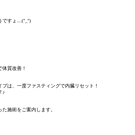
ょ…(°_°)
で体質改善！
イプは、一度ファスティングで内臓リセット！
す♪
った施術をご案内します。