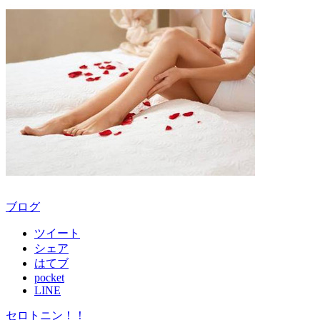
ブログ
ツイート
シェア
はてブ
pocket
LINE
セロトニン！！