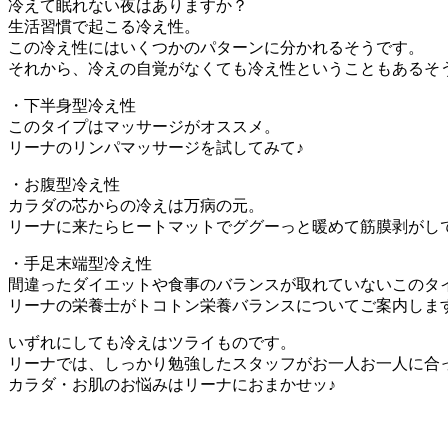
冷えて眠れない夜はありますか？
生活習慣で起こる冷え性。
この冷え性にはいくつかのパターンに分かれるそうです。
それから、冷えの自覚がなくても冷え性ということもあるそうです
・下半身型冷え性
このタイプはマッサージがオススメ。
リーナのリンパマッサージを試してみて♪
・お腹型冷え性
カラダの芯からの冷えは万病の元。
リーナに来たらヒートマットでググーっと暖めて筋膜剥がし
・手足末端型冷え性
間違ったダイエットや食事のバランスが取れていないこのタ
リーナの栄養士がトコトン栄養バランスについてご案内しま
いずれにしても冷えはツライものです。
リーナでは、しっかり勉強したスタッフがお一人お一人に合
カラダ・お肌のお悩みはリーナにおまかせッ♪