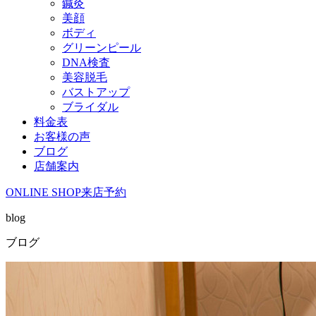
鍼灸
美顔
ボディ
グリーンピール
DNA検査
美容脱毛
バストアップ
ブライダル
料金表
お客様の声
ブログ
店舗案内
ONLINE SHOP
来店予約
blog
ブログ