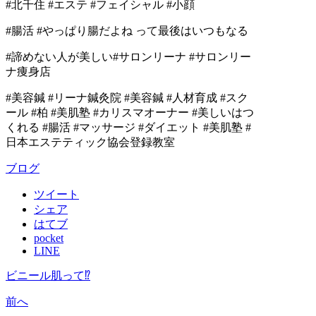
#北千住 #エステ #フェイシャル #小顔
#腸活 #やっぱり腸だよね って最後はいつもなる
#諦めない人が美しい#サロンリーナ #サロンリー
ナ痩身店
#美容鍼 #リーナ鍼灸院 #美容鍼 #人材育成 #スク
ール #柏 #美肌塾 #カリスマオーナー #美しいはつ
くれる #腸活 #マッサージ #ダイエット #美肌塾 #
日本エステティック協会登録教室
ブログ
ツイート
シェア
はてブ
pocket
LINE
ビニール肌って⁉
前へ