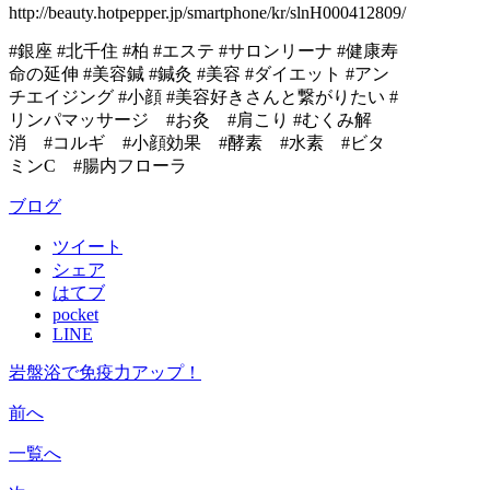
http://beauty.hotpepper.jp/smartphone/kr/slnH000412809/
#銀座 #北千住 #柏 #エステ #サロンリーナ #健康寿
命の延伸 #美容鍼 #鍼灸 #美容 #ダイエット #アン
チエイジング #小顔 #美容好きさんと繋がりたい #
リンパマッサージ #お灸 #肩こり #むくみ解
消 #コルギ #小顔効果 #酵素 #水素 #ビタ
ミンC #腸内フローラ
ブログ
ツイート
シェア
はてブ
pocket
LINE
岩盤浴で免疫力アップ！
前へ
一覧へ