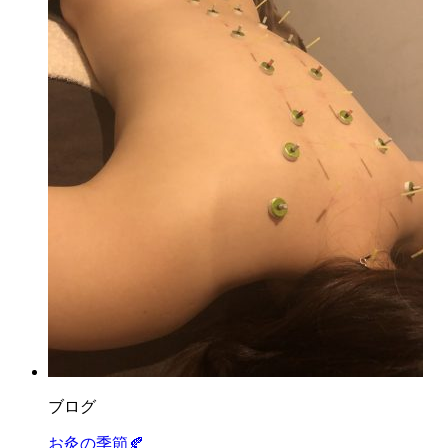
ブログ
お灸の季節🍂