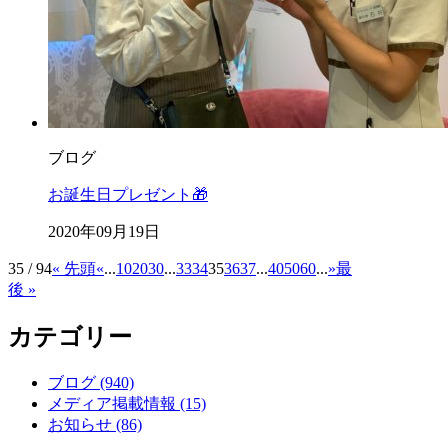
ブログ
お誕生日プレゼント🎁
2020年09月19日
35 / 94
« 先頭
«
...
10
20
30
...
33
34
35
36
37
...
40
50
60
...
»
最
後 »
カテゴリー
ブログ (940)
メディア掲載情報 (15)
お知らせ (86)