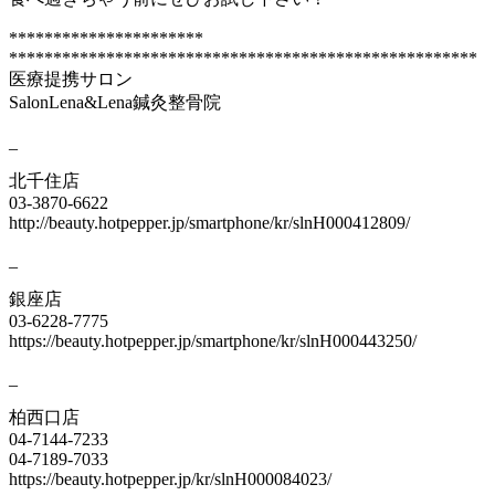
**********************
*****************************************************
医療提携サロン
SalonLena&Lena鍼灸整骨院
_
北千住店
03-3870-6622
http://beauty.hotpepper.jp/smartphone/kr/slnH000412809/
_
銀座店
03-6228-7775
https://beauty.hotpepper.jp/smartphone/kr/slnH000443250/
_
柏西口店
04-7144-7233
04-7189-7033
https://beauty.hotpepper.jp/kr/slnH000084023/