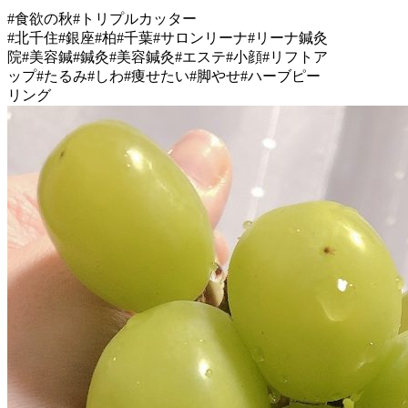
#食欲の秋#トリプルカッター
#北千住#銀座#柏#千葉#サロンリーナ#リーナ鍼灸
院#美容鍼#鍼灸#美容鍼灸#エステ#小顔#リフトア
ップ#たるみ#しわ#痩せたい#脚やせ#ハーブピー
リング