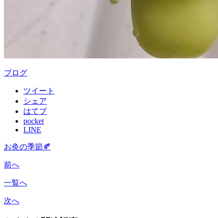
ブログ
ツイート
シェア
はてブ
pocket
LINE
お灸の季節🍂
前へ
一覧へ
次へ