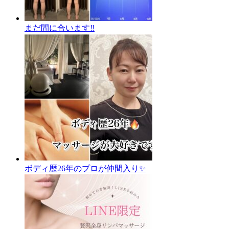
まだ間に合います‼️
ボディ歴26年のプロが仲間入り✨