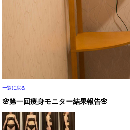
一覧に戻る
🌸第一回痩身モニター結果報告🌸