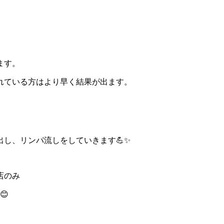
ます。
れている方はより早く結果が出ます。
出し、リンパ流しをしていきます
💪✨
店のみ
️😊