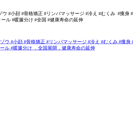
ゾウ
#
小顔
#
骨格矯正
#
リンパマッサージ
#冷え #むくみ
#痩身 
ール #暖簾分け #全国 #健康寿命の延伸
コルゾウ #小顔 #骨格矯正 #リンパマッサージ #冷え #むくみ #痩
スクール #暖簾分け ，全国展開，健康寿命の延伸