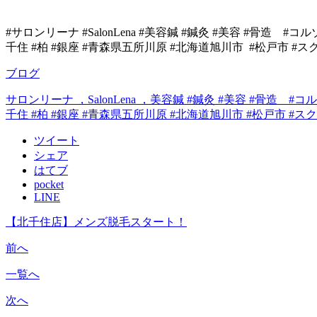
#
サロンリーナ
#SalonLena #
美容鍼
#
鍼灸
#
美容
#
骨造
#
コル
千住
#
柏
#銀座 #
青森県五所川原
#
北海道旭川市
#
松戸市
#スク
ブログ
サロンリーナ ，SalonLena ，美容鍼 #鍼灸 #美容 #骨造 #
千住 #柏 #銀座 #青森県五所川原 #北海道旭川市 #松戸市 #
ツイート
シェア
はてブ
pocket
LINE
【北千住店】メンズ脱毛スタート！
前へ
一覧へ
次へ