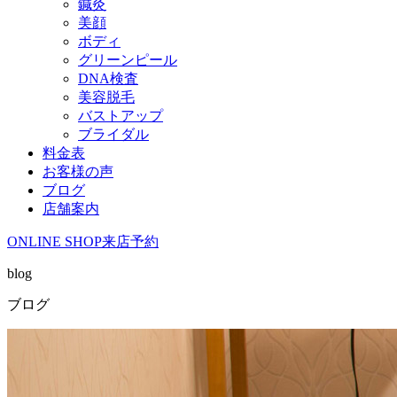
鍼灸
美顔
ボディ
グリーンピール
DNA検査
美容脱毛
バストアップ
ブライダル
料金表
お客様の声
ブログ
店舗案内
ONLINE SHOP
来店予約
blog
ブログ