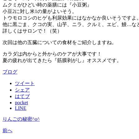
ムクミがひどい時の薬膳には『小豆粥』
小豆2に対し米1の量がよいそう。
トウモロコシのヒゲも利尿効果にはなかなか良いそうですよ
他に黒ごま、クコの実、山芋、ニラ、クルミ、エビ、鰻…な
詳しくはサロンで！（笑）
次回は他の五臓についての食材をご紹介しますね。
カラダは内からと外からのケアが大事です！
夏の疲れが出てきたら『筋膜剥がし』オススメです。
ブログ
ツイート
シェア
はてブ
pocket
LINE
りんごの秘密^o^
前へ