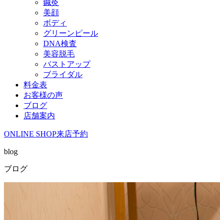
鍼灸
美顔
ボディ
グリーンピール
DNA検査
美容脱毛
バストアップ
ブライダル
料金表
お客様の声
ブログ
店舗案内
ONLINE SHOP
来店予約
blog
ブログ