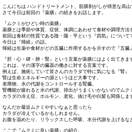
こんにちは ハンドトリートメント、筋膜剥がしが得意な高山
さて今日は前回の『薬膳』の続きをお話します。
『ムクミがひどい時の薬膳』
薬膳とは季節や体質、症状、体調にあわせて食材や調理方法
前回は食材の性質である陰・陽・平という『四気』について
今日は『帰経』の話。
帰経は生薬や食材がどの五臓に作用するかを示すので『五臓
『肝・心・碑・肺・腎』という言葉が薬膳にはよく出てきま
これは、その漢字の臓器の働きに対する言葉です。
例えば、施術していて皆さんのカラダで特に気になる『腎』
腎は生命エネルギーの源というほど大事です。
老廃物、水の代謝をコントロールする腎臓。
腎機能が疲れると水の代謝、排出がうまくいかないのでムク
カラダの冷え症、ホルモン、老化、抜け毛や白髪も関係しま
なんだか最近ムクミやすいなぁと思ったら
カラダが冷えているかもしれません。
お腹を温めたり、リラックスした呼吸、水分代謝を上げるな
ここで『ムクミに良い薬膳』の紹介。