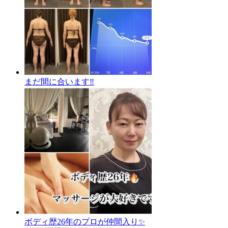
まだ間に合います‼️
ボディ歴26年のプロが仲間入り✨