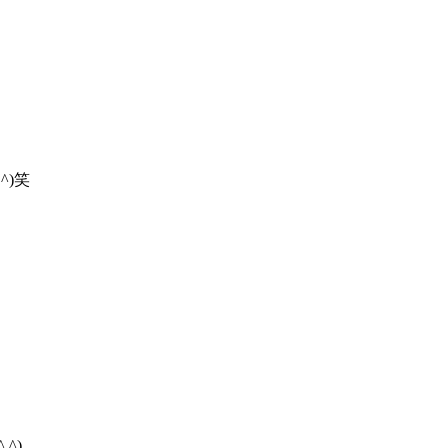
)笑
^)