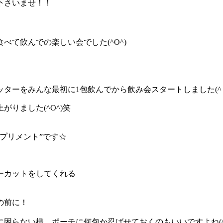
下さいませ！！
て飲んでの楽しい会でした(^O^)
ーをみんな最初に1包飲んでから飲み会スタートしました(^ ^
りました(^O^)笑
プリメント”です☆
ーカットをしてくれる
の前に！
らない様、ポーチに何包か忍ばせておくのもいいですよね(^ 