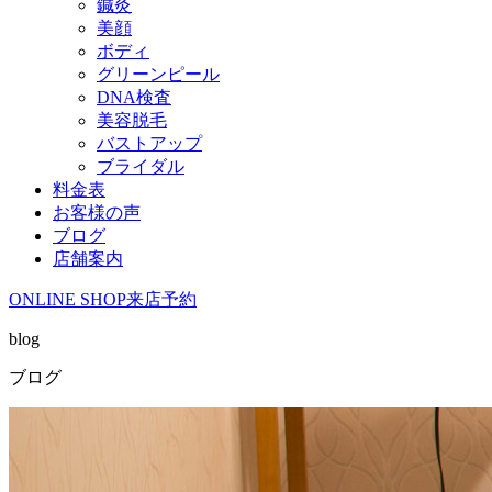
鍼灸
美顔
ボディ
グリーンピール
DNA検査
美容脱毛
バストアップ
ブライダル
料金表
お客様の声
ブログ
店舗案内
ONLINE SHOP
来店予約
blog
ブログ