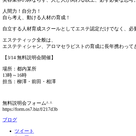
人間力！自分力！
自ら考え、動ける人材の育成！
自立する人材育成スクールとしてエステ認定だけでなく、必
エステティック全般は、
エステティシャン、アロマセラピストの育成に長年携わって
【3/14 無料説明会開催】
場所：都内某所
13時～16時
担当：柳澤・前田・相澤
無料説明会フォーム^ ^
https://form.os7.biz/f/217d3b
ブログ
ツイート