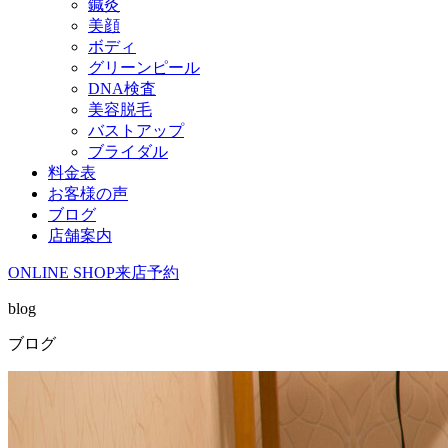
鍼灸
美顔
ボディ
グリーンピール
DNA検査
美容脱毛
バストアップ
ブライダル
料金表
お客様の声
ブログ
店舗案内
ONLINE SHOP
来店予約
blog
ブログ