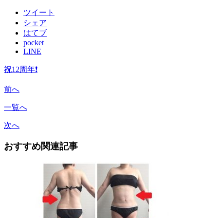
ツイート
シェア
はてブ
pocket
LINE
祝12周年❗
前へ
一覧へ
次へ
おすすめ関連記事