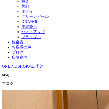
鍼灸
美顔
ボディ
グリーンピール
DNA検査
美容脱毛
バストアップ
ブライダル
料金表
お客様の声
ブログ
店舗案内
ONLINE SHOP
来店予約
blog
ブログ