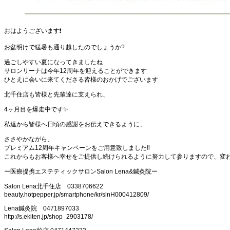
おはようございます❗
お盆明けで猛暑も通り越したのでしょうか?
過ごしやすい夏になってきましたね
サロンリーナは今年12周年を迎えることができます
ひとえに会いに来てくださる皆様のおかげでございます
北千住店も皆様と先輩達に支えられ、
4ヶ月目を爆走中です✨
私達から皆様へ日頃の感謝をお伝えできるように、
ささやかながら、
プレミアム12周年キャンペーンをご用意致しました‼️
これからもお客様へ幸せをご提供し続けられるように努力して参りますので、変
ー医療提携エステティックサロンSalon Lena&鍼灸院ー
Salon Lena北千住店 0338706622
beauty.hotpepper.jp/smartphone/kr/slnH000412809/
Lena鍼灸院 0471897033
http://s.ekiten.jp/shop_2903178/