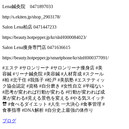
Lena鍼灸院 0471897033
http://s.ekiten.jp/shop_2903178/
Salon Lena柏店 0471447233
https://beauty.hotpepper.jp/kr/slnH000084023/
Salon Lena痩身専門店 0471636615
https://beauty.hotpepper.jp/smartphone/kr/slnH000377091/
#エステ #サロンリーナ #サロンリーナ痩身店 #美
容鍼 #リーナ鍼灸院 #美容鍼 #人材育成 #スクール
#柏 #北千住 #我孫子 #松戸 #美肌塾 #エステティッ
ク協会認定 #資格 #自分磨き #女性自立 #半端ない
#思考が変われば行動が変わる #行動が変われば成
果が変わる#見える景色を変える #やる気スイッチ
🔛 #食べるダイエット #人生 一大決心 #食事管理 #
食事指導 #DNA解析 #自分史上最強の体作り
ブログ