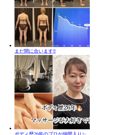
まだ間に合います‼️
ボディ歴26年のプロが仲間入り✨