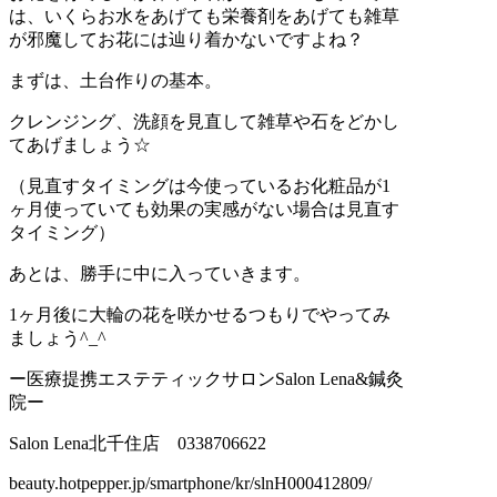
は、いくらお水をあげても栄養剤をあげても雑草
が邪魔してお花には辿り着かないですよね？
まずは、土台作りの基本。
クレンジング、洗顔を見直して雑草や石をどかし
てあげましょう☆
（見直すタイミングは今使っているお化粧品が1
ヶ月使っていても効果の実感がない場合は見直す
タイミング）
あとは、勝手に中に入っていきます。
1ヶ月後に大輪の花を咲かせるつもりでやってみ
ましょう^_^
ー医療提携エステティックサロンSalon Lena&鍼灸
院ー
Salon Lena北千住店 0338706622
beauty.hotpepper.jp/smartphone/kr/slnH000412809/