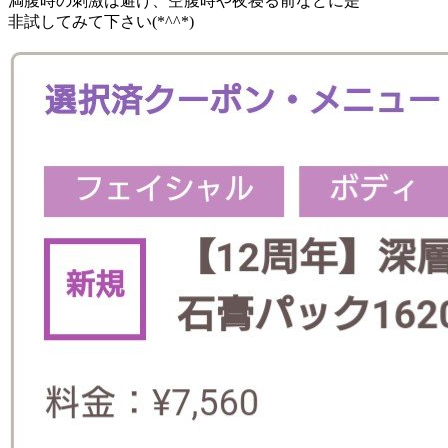
満腹時の刺激は避け、空腹時や夜寝る前などに是
非試してみて下さい(*^^*)