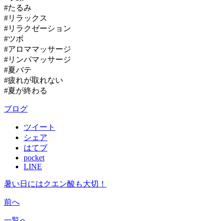
#たるみ
#リラックス
#リラクゼーション
#ツボ
#アロママッサージ
#リンパマッサージ
#夏バテ
#疲れが取れない
#夏が終わる
ブログ
ツイート
シェア
はてブ
pocket
LINE
暑い日にはクエン酸も大切！
前へ
一覧へ