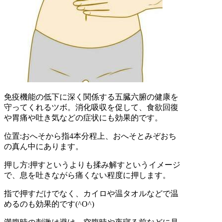
免疫機能の低下に深く関係する五臓六腑の健康を
守ってくれるツボ。消化吸収を促して、食欲回復
や胃痛や吐き気などの症状にも効果的です。
位置:おへそから指4本分程上、おへそとみぞおち
の真ん中にあります。
押し方:押すというよりも揉み解すというイメージ
で、息を吐きながら痛くない程度に押します。
指で押すだけでなく、カイロや温タオルなどで温
めるのも効果的です(^O^)