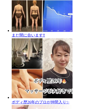
まだ間に合います‼️
ボディ歴26年のプロが仲間入り✨