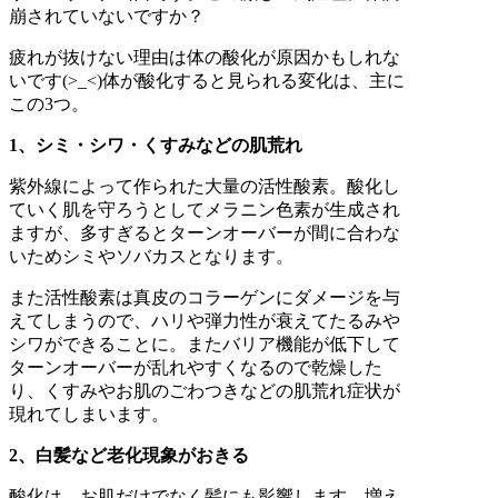
崩されていないですか？
疲れが抜けない理由は体の酸化が原因かもしれな
いです(>_<)体が酸化すると見られる変化は、主に
この3つ。
1、シミ・シワ・くすみなどの肌荒れ
紫外線によって作られた大量の活性酸素。酸化し
ていく肌を守ろうとしてメラニン色素が生成され
ますが、多すぎるとターンオーバーが間に合わな
いためシミやソバカスとなります。
また活性酸素は真皮のコラーゲンにダメージを与
えてしまうので、ハリや弾力性が衰えてたるみや
シワができることに。またバリア機能が低下して
ターンオーバーが乱れやすくなるので乾燥した
り、くすみやお肌のごわつきなどの肌荒れ症状が
現れてしまいます。
2、白髪など老化現象がおきる
酸化は、お肌だけでなく髪にも影響します。増え