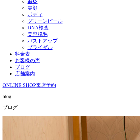
鍼灸
美顔
ボディ
グリーンピール
DNA検査
美容脱毛
バストアップ
ブライダル
料金表
お客様の声
ブログ
店舗案内
ONLINE SHOP
来店予約
blog
ブログ