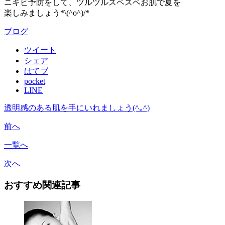
ニキビ予防をして、ツルツルスベスベお肌で夏を
楽しみましょう*\(^o^)/*
ブログ
ツイート
シェア
はてブ
pocket
LINE
透明感のある肌を手にいれましょう(^｡^)
前へ
一覧へ
次へ
おすすめ関連記事