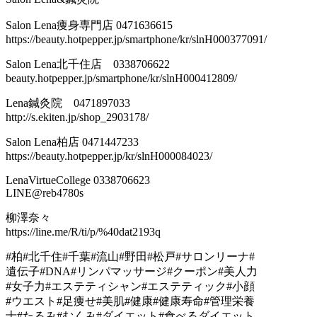
Salon Lena痩身専門店 0471636615
https://beauty.hotpepper.jp/smartphone/kr/slnH000377091/
Salon Lena北千住店 0338706622
beauty.hotpepper.jp/smartphone/kr/slnH000412809/
Lena鍼灸院 0471897033
http://s.ekiten.jp/shop_2903178/
Salon Lena柏店 0471447233
https://beauty.hotpepper.jp/kr/slnH000084023/
LenaVirtueCollege 0338706623
LINE@reb4780s
柳澤奈々
https://line.me/R/ti/p/%40dat2193q
#柏#北千住#千葉#流山#野田#松戸#サロンリーナ#
遺伝子#DNA#リンパマッサージ#クーポン#美人力
#女子力#エステティシャン#エステティック#小顔
#ウエスト#足痩せ#美肌#健康#健康寿命#管理栄養
士#たるみ#むくみ#ダイエット#食べるダイエット