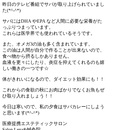
昨日のテレビ番組でサバが取り上げられていまし
た(*^-^*)
サバにはDHA やEPA など人間に必要な栄養がた
っぷりつまっています。
これらは医学界でも使われているそうです。
また、オメガ3の油も多く含まれています。
この油は人間が自分で作ることが出来ないので、
食べ物から摂るしかありません。
血液を更々にしたり、炎症を抑えてくれるのも嬉
しい働きの一つです☆
体がきれいになるので、ダイエット効果にも！！
これからの食欲の秋にお肉ばかりでなくお魚もぜ
ひ取り入れましょう！！
今日は寒いので、私の夕食はサバカレーにしよう
と思います(*^-^*)
医療提携エステティックサロン
Salon Lena&鍼灸院