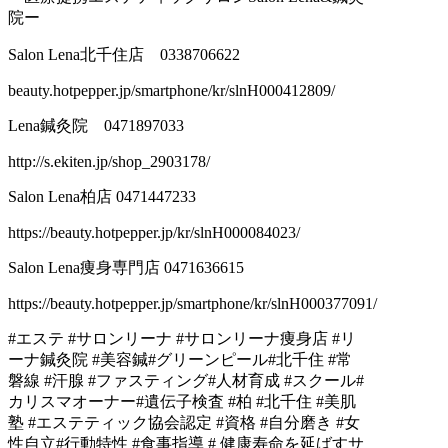
院ー
Salon Lena北千住店 0338706622
beauty.hotpepper.jp/smartphone/kr/slnH000412809/
Lena鍼灸院 0471897033
http://s.ekiten.jp/shop_2903178/
Salon Lena柏店 0471447233
https://beauty.hotpepper.jp/kr/slnH000084023/
Salon Lena痩身専門店 0471636615
https://beauty.hotpepper.jp/smartphone/kr/slnH000377091/
#エステ #サロンリーナ #サロンリーナ痩身店 #リ
ーナ鍼灸院 #美容鍼#グリーンピール#北千住 #常
磐線 #汗腺 #ファスティング#人材育成 #スクール#
カリスマオーナー#遺伝子検査 #柏 #北千住 #美肌
塾 #エステティック協会認定 #資格 #自分磨き #女
性自立#行動特性 #食事指導 # 健康寿命を延ばすサ