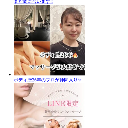
まだ間に合います‼️
ボディ歴26年のプロが仲間入り✨