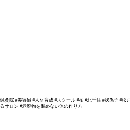
灸院 #美容鍼 #人材育成 #スクール #柏 #北千住 #我孫子 #松
選べるサロン #老廃物を溜めない体の作り方