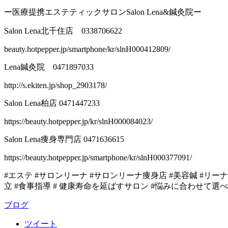
ー医療提携エステティックサロンSalon Lena&鍼灸院ー
Salon Lena北千住店 0338706622
beauty.hotpepper.jp/smartphone/kr/slnH000412809/
Lena鍼灸院 0471897033
http://s.ekiten.jp/shop_2903178/
Salon Lena柏店 0471447233
https://beauty.hotpepper.jp/kr/slnH000084023/
Salon Lena痩身専門店 0471636615
https://beauty.hotpepper.jp/smartphone/kr/slnH000377091/
#エステ #サロンリーナ #サロンリーナ痩身店 #美容鍼 #リーナ鍼
立 #食事指導 # 健康寿命を延ばすサロン #悩みに合わせて
ブログ
ツイート