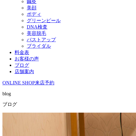
鍼灸
美顔
ボディ
グリーンピール
DNA検査
美容脱毛
バストアップ
ブライダル
料金表
お客様の声
ブログ
店舗案内
ONLINE SHOP
来店予約
blog
ブログ