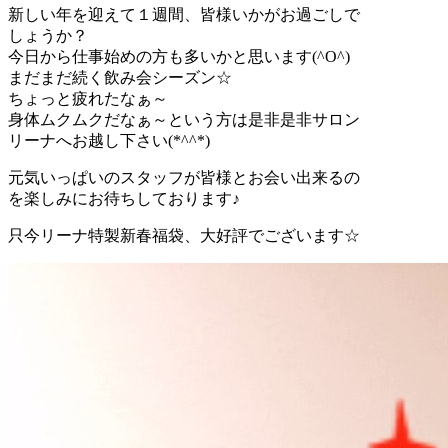
新しい年を迎えて１週間、皆様いかがお過ごしで
しょうか？
今日から仕事始めの方も多いかと思います(^O^)
まだまだ続く飲み会シーズン☆
ちょっと疲れたなぁ～
身体ムクムクだなぁ～という方は是非是非サロン
リーナへお越し下さい(*^^*)
元気いっぱいのスタッフが皆様とお会い出来るの
を楽しみにお待ちしております♪
只今リーナ特製新春福袋、大好評でございます☆