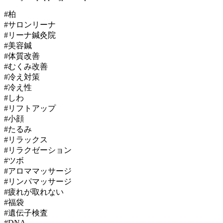
#柏
#サロンリーナ
#リーナ鍼灸院
#美容鍼
#体質改善
#むくみ改善
#冷え対策
#冷え性
#しわ
#リフトアップ
#小顔
#たるみ
#リラックス
#リラクゼーション
#ツボ
#アロママッサージ
#リンパマッサージ
#疲れが取れない
#福袋
#遺伝子検査
#DNA