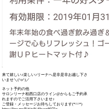
来て嬉しい♪楽しい♪リーナへ是非是非お越し下さ
いませ＼(^o^)／
ネット予約の他
サロンリーナ柏西口店のライン@からもご予約承
れますのでご活用下さいませ♪
ご登録・メッセージお待ちしております(*^^*)
https://line.me/R/ti/p/%40wyn8075q