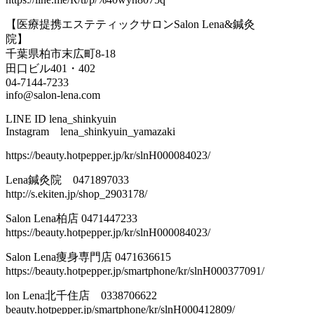
【医療提携エステティックサロンSalon Lena&鍼灸
院】
千葉県柏市末広町8-18
田口ビル401・402
04-7144-7233
info@salon-lena.com
LINE ID lena_shinkyuin
Instagram lena_shinkyuin_yamazaki
https://beauty.hotpepper.jp/kr/slnH000084023/
Lena鍼灸院 0471897033
http://s.ekiten.jp/shop_2903178/
Salon Lena柏店 0471447233
https://beauty.hotpepper.jp/kr/slnH000084023/
Salon Lena痩身専門店 0471636615
https://beauty.hotpepper.jp/smartphone/kr/slnH000377091/
lon Lena北千住店 0338706622
beauty.hotpepper.jp/smartphone/kr/slnH000412809/