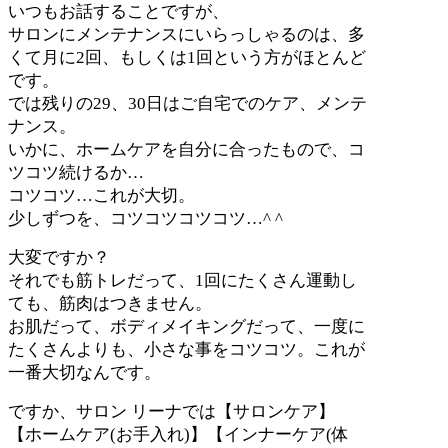
いつもお話することですが、
サロンにメンテナンスにいらっしゃるのは、多
くて月に
2
回、もしくは
1
回という方がほとんど
です。
では残りの
29
、
30
日はご自宅でのケア、メンテ
ナンス。
いかに、ホームケアを自分に合ったもので、コ
ツコツ続けるか
…
コツコツ
…
これが大切。
少しずつを、コツコツコツコツ
…^ ^
大変ですか？
それでも筋トレだって、
1
回にたくさん運動し
ても、筋肉はつきません。
お肌だって、ボディメイキングだって、一度に
たくさんよりも、小さな事をコツコツ。これが
一番大切なんです。
ですか、サロン
リーナでは【サロンケア】
【ホームケア
(
お手入れ
)
】【インナーケア
(
体