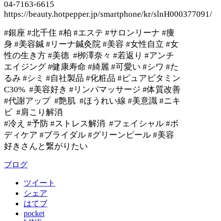
04-7163-6615
https://beauty.hotpepper.jp/smartphone/kr/slnH000377091/
#
銀座
#
北千住
#
柏
#
エステ
#
サロンリーナ
#
痩
身
#
美容鍼
#
リーナ鍼灸院
#
美容
#
女性自立
#
女
性の生き方
#
美德
#
栁澤奈々
#
若返り
#
アンチ
エイジング
#
健康寿命
#
綺麗
#
可愛い
#
シワ
#
た
るみ
#
シミ
#
自社製品
#
化粧品
#
ピュアビタミン
C30% #
美容好き
#
リンパマッサージ
#
体質改善
#
代謝アップ
#
艶肌
#
ほうれい線
#
美意識
#
ニキ
ビ
#
肩こり解消
#
冷え
#
予防
#
ストレス解消
#
フェイシャル
#
ボ
ディケア
#
ブライダル
#
グリーンピール
#
美容
好きさんと繋がりたい
ブログ
ツイート
シェア
はてブ
pocket