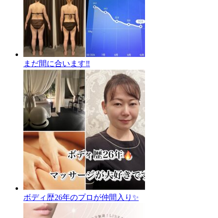
まだ間に合います‼️
ボディ歴26年のプロが仲間入り✨