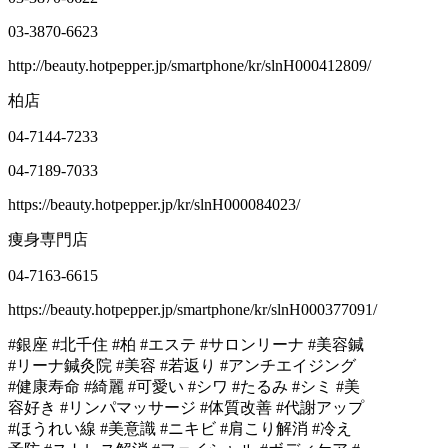
03-3870-6623
http://beauty.hotpepper.jp/smartphone/kr/slnH000412809/
柏店
04-7144-7233
04-7189-7033
https://beauty.hotpepper.jp/kr/slnH000084023/
痩身専門店
04-7163-6615
https://beauty.hotpepper.jp/smartphone/kr/slnH000377091/
#銀座 #北千住 #柏 #エステ #サロンリーナ #美容鍼
#リーナ鍼灸院 #美容 #若返り #アンチエイジング
#健康寿命 #綺麗 #可愛い #シワ #たるみ #シミ #美
容好き #リンパマッサージ #体質改善 #代謝アップ
#ほうれい線 #美意識 #ニキビ #肩こり解消 #冷え