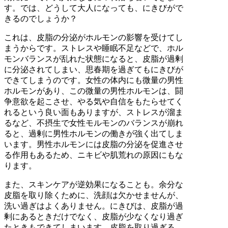
す。では、どうして大人になっても、にきびがで
きるのでしょうか？
これは、皮脂の分泌がホルモンの影響を受けてし
まうからです。ストレスや睡眠不足などで、ホル
モンバランスが乱れた状態になると、皮脂が過剰
に分泌されてしまい、思春期を過ぎてもにきびが
できてしまうのです。女性の体内にも微量の男性
ホルモンがあり、この微量の男性ホルモンは、闘
争意欲を起こさせ、やる気や自信をもたらせてく
れるという良い面もありますが、ストレスが溜ま
るなど、不摂生で女性モルモンのバランスが崩れ
ると、過剰に男性ホルモンの働きが強く出てしま
います。男性ホルモンには皮脂の分泌を促進させ
る作用もあるため、ニキビや肌荒れの原因にもな
ります。
また、スキンケアが逆効果になることも。余分な
皮脂を取り除くために、洗顔は欠かせませんが、
洗い過ぎはよくありません。にきびは、皮脂が過
剰にあるときだけでなく、皮脂が少なくなり過ぎ
たときもできてしまいます。皮脂を取り過ぎる