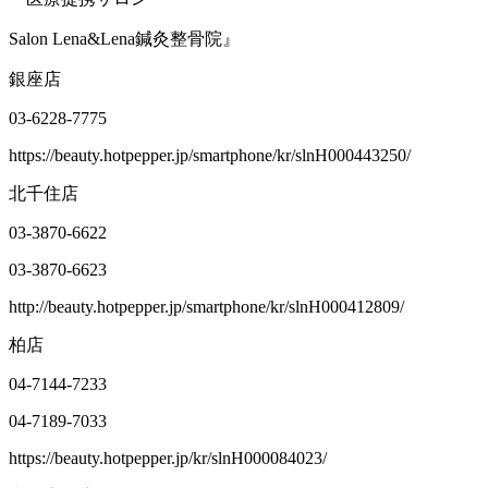
Salon Lena&Lena鍼灸整骨院』
銀座店
03-6228-7775
https://beauty.hotpepper.jp/smartphone/kr/slnH000443250/
北千住店
03-3870-6622
03-3870-6623
http://beauty.hotpepper.jp/smartphone/kr/slnH000412809/
柏店
04-7144-7233
04-7189-7033
https://beauty.hotpepper.jp/kr/slnH000084023/