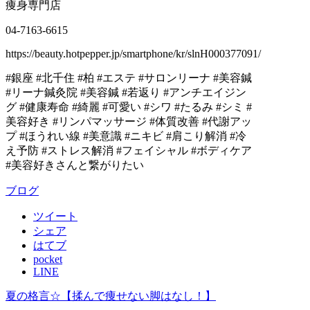
痩身専門店
04-7163-6615
https://beauty.hotpepper.jp/smartphone/kr/slnH000377091/
#銀座 #北千住 #柏 #エステ #サロンリーナ #美容鍼
#リーナ鍼灸院 #美容鍼 #若返り #アンチエイジン
グ #健康寿命 #綺麗 #可愛い #シワ #たるみ #シミ #
美容好き #リンパマッサージ #体質改善 #代謝アッ
プ #ほうれい線 #美意識 #ニキビ #肩こり解消 #冷
え予防 #ストレス解消 #フェイシャル #ボディケア
#美容好きさんと繋がりたい
ブログ
ツイート
シェア
はてブ
pocket
LINE
夏の格言☆【揉んで痩せない脚はなし！】