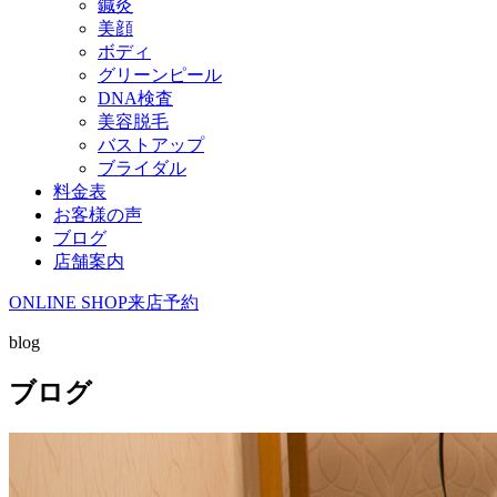
鍼灸
美顔
ボディ
グリーンピール
DNA検査
美容脱毛
バストアップ
ブライダル
料金表
お客様の声
ブログ
店舗案内
ONLINE SHOP
来店予約
blog
ブログ