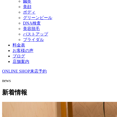
鍼灸
美顔
ボディ
グリーンピール
DNA検査
美容脱毛
バストアップ
ブライダル
料金表
お客様の声
ブログ
店舗案内
ONLINE SHOP
来店予約
news
新着情報