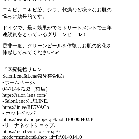
ニキビ、ニキビ跡、シワ、乾燥など様々なお肌の
悩みに効果的です。
ドイツで、最も効果がでるトリートメントで三年
連続賞をとっているグリーンピール！
是非一度、グリーンピールを体験しお肌の変化を
体感してみてください^o^
.
『医療提携サロン
SalonLena&Lena鍼灸整骨院』
▪️ホームページ.
04-7144-7233（柏店）
https://salon-lena.com/
▪️SalonLena公式LINE.
https://lin.ee/BE5VACn
▪️ ホットペッパー.
https://beauty.hotpepper.jp/kr/slnH000084023/
▪️リーナネットショップ.
https://members.shop-pro.jp/?
mode=members&shop_id=PA01401410