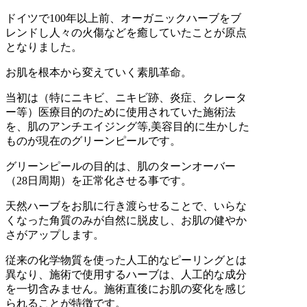
ドイツで100年以上前、オーガニックハーブをブ
レンドし人々の火傷などを癒していたことが原点
となりました。
お肌を根本から変えていく素肌革命。
当初は（特にニキビ、ニキビ跡、炎症、クレータ
ー等）医療目的のために使用されていた施術法
を、肌のアンチエイジング等,美容目的に生かした
ものが現在のグリーンピールです。
グリーンピールの目的は、肌のターンオーバー
（28日周期）を正常化させる事です。
天然ハーブをお肌に行き渡らせることで、いらな
くなった角質のみが自然に脱皮し、お肌の健やか
さがアップします。
従来の化学物質を使った人工的なピーリングとは
異なり、施術で使用するハーブは、人工的な成分
を一切含みません。施術直後にお肌の変化を感じ
られることが特徴です。