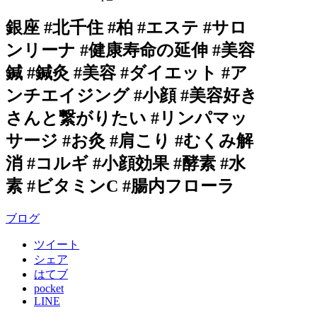
銀座 #北千住 #柏 #エステ #サロ
ンリーナ #健康寿命の延伸 #美容
鍼 #鍼灸 #美容 #ダイエット #ア
ンチエイジング #小顔 #美容好き
さんと繋がりたい #リンパマッ
サージ #お灸 #肩こり #むくみ解
消 #コルギ #小顔効果 #酵素 #水
素 #ビタミンC #腸内フローラ
ブログ
ツイート
シェア
はてブ
pocket
LINE