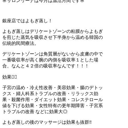
🌸サロンリーナは今月は温活月間です
🌸
銀座店ではよもぎ蒸し！
よもぎ蒸しはデリケートゾーンの粘膜からよもぎ
を煎じた蒸気を吸収させ下半身から温める韓国の
伝統的民間療法。
デリケートゾーンは角質層がないから皮膚の中で
一番吸収率が高く腕の内側を吸収率１とした場
合、なんと４２倍の吸収率なんです！！！
効果
💁‍♀️
子宮の温め・冷え性改善・美容効果・腸のデトッ
クス・婦人科系トラブルの改善・リラックス効
果・殺菌作用・ダイエット効果・コレステロール
値を下げる効果・女性特有の更年期障害・子宮系
トラブルの改善
などに効果大◎
よもぎ蒸しの後のマッサージは効果も抜群
‼️