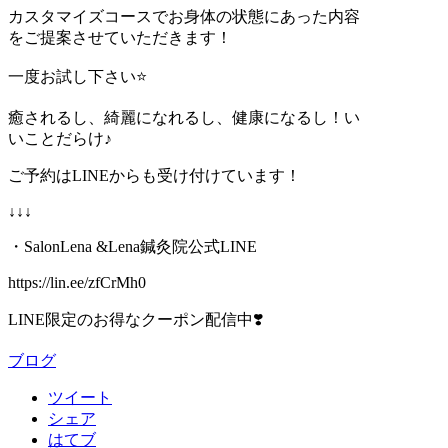
カスタマイズコースでお身体の状態にあった内容
をご提案させていただきます！
一度お試し下さい
⭐️
癒されるし、綺麗になれるし、健康になるし！い
いことだらけ♪
ご予約は
LINE
からも受け付けています！
↓↓↓
・
SalonLena &Lena
鍼灸院公式
LINE
https://lin.ee/zfCrMh0
LINE限定のお得なクーポン配信中❣️
ブログ
ツイート
シェア
はてブ