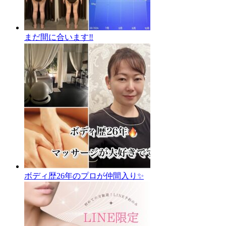
まだ間に合います‼️
ボディ歴26年のプロが仲間入り✨