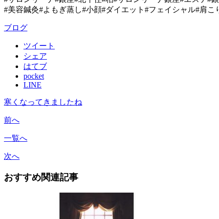
#美容鍼灸#よもぎ蒸し#小顔#ダイエット#フェイシャル#肩こ
ブログ
ツイート
シェア
はてブ
pocket
LINE
寒くなってきましたね
前へ
一覧へ
次へ
おすすめ関連記事