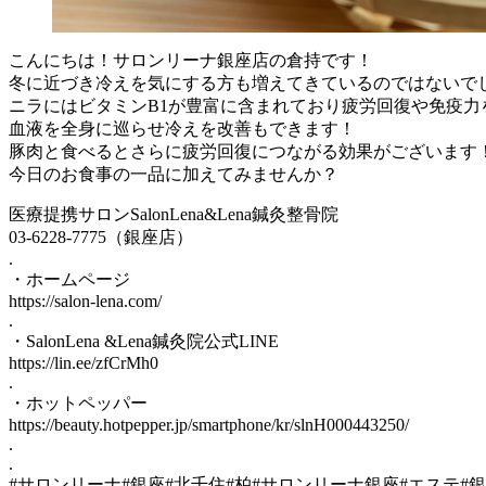
こんにちは！サロンリーナ銀座店の倉持です！
冬に近づき冷えを気にする方も増えてきているのではないで
ニラにはビタミンB1が豊富に含まれており疲労回復や免疫
血液を全身に巡らせ冷えを改善もできます！
豚肉と食べるとさらに疲労回復につながる効果がございます
今日のお食事の一品に加えてみませんか？
医療提携サロンSalonLena&Lena鍼灸整骨院
03-6228-7775（銀座店）
.
・ホームページ
https://salon-lena.com/
.
・SalonLena &Lena鍼灸院公式LINE
https://lin.ee/zfCrMh0
.
・ホットペッパー
https://beauty.hotpepper.jp/smartphone/kr/slnH000443250/
.
.
#サロンリーナ#銀座#北千住#柏#サロンリーナ銀座#エステ#