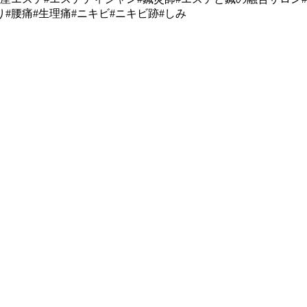
り#腰痛#生理痛#ニキビ#ニキビ跡#しみ