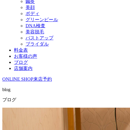
鍼灸
美顔
ボディ
グリーンピール
DNA検査
美容脱毛
バストアップ
ブライダル
料金表
お客様の声
ブログ
店舗案内
ONLINE SHOP
来店予約
blog
ブログ