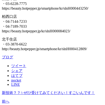
・03-6228-7775
https://beauty.hotpepper.jp/smartphone/kr/slnH000443250/
柏西口店
・04-7144-7233
・04-7189-7033
https://beauty.hotpepper.jp/kr/slnH000084023/
北千住店
・03-3870-6622
http://beauty.hotpepper.jp/smartphone/kr/slnH000412809/
ブログ
ツイート
シェア
はてブ
pocket
LINE
新技術？？✨ぜひ受けてみてください！すごいんです！
前へ