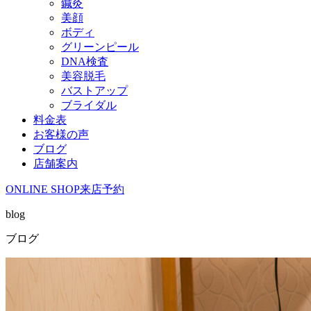
鍼灸
美顔
ボディ
グリーンピール
DNA検査
美容脱毛
バストアップ
ブライダル
料金表
お客様の声
ブログ
店舗案内
ONLINE SHOP
来店予約
blog
ブログ