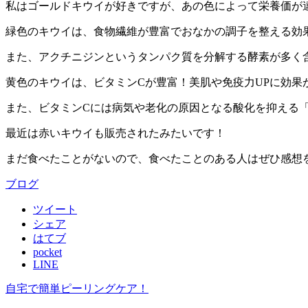
私はゴールドキウイが好きですが、あの色によって栄養価が
緑色のキウイは、食物繊維が豊富でおなかの調子を整える効果
また、アクチニジンというタンパク質を分解する酵素が多く
黄色のキウイは、ビタミンCが豊富！美肌や免疫力UPに効果が
また、ビタミンCには病気や老化の原因となる酸化を抑える
最近は赤いキウイも販売されたみたいです！
まだ食べたことがないので、食べたことのある人はぜひ感想を
ブログ
ツイート
シェア
はてブ
pocket
LINE
自宅で簡単ピーリングケア！