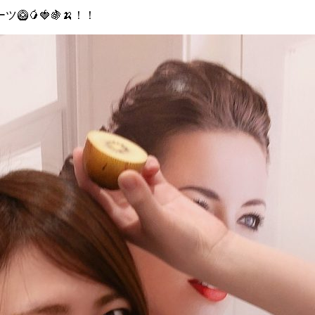
🥭🍓🍇🍌！！