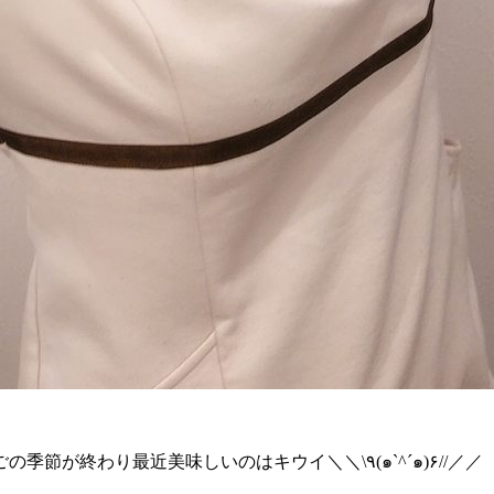
もともとフルーツは大好きでよく購入していましたが、いちごの季節が終わり最近美味しいのはキウイ＼＼\٩(๑`^´๑)۶//／／