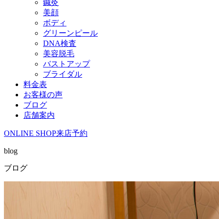
鍼灸
美顔
ボディ
グリーンピール
DNA検査
美容脱毛
バストアップ
ブライダル
料金表
お客様の声
ブログ
店舗案内
ONLINE SHOP
来店予約
blog
ブログ