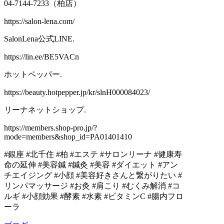
04-7144-7233（柏店）
https://salon-lena.com/
SalonLena公式LINE.
https://lin.ee/BE5VACn
ホットペッパー.
https://beauty.hotpepper.jp/kr/slnH000084023/
リーナネットショップ.
https://members.shop-pro.jp/?
mode=members&shop_id=PA01401410
#銀座 #北千住 #柏 #エステ #サロンリーナ #健康寿
命の延伸 #美容鍼 #鍼灸 #美容 #ダイエット #アン
チエイジング #小顔 #美容好きさんと繋がりたい #
リンパマッサージ #お灸 #肩こり #むくみ解消 #コ
ルギ #小顔効果 #酵素 #水素 #ビタミンC #腸内フロ
ーラ