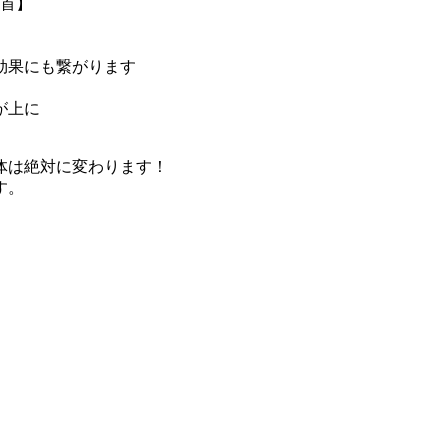
首】
効果にも繋がります
が上に
体は絶対に変わります！
す。