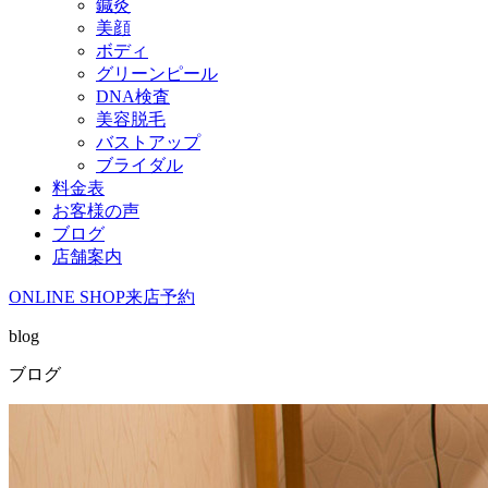
鍼灸
美顔
ボディ
グリーンピール
DNA検査
美容脱毛
バストアップ
ブライダル
料金表
お客様の声
ブログ
店舗案内
ONLINE SHOP
来店予約
blog
ブログ