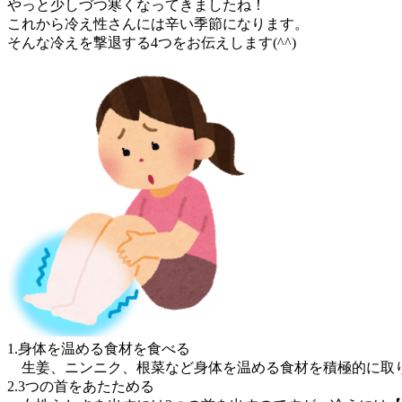
やっと少しづつ寒くなってきましたね！
これから冷え性さんには辛い季節になります。
そんな冷えを撃退する4つをお伝えします(^^)
1.身体を温める食材を食べる
生姜、ニンニク、根菜など身体を温める食材を積極的に取
2.3つの首をあたためる