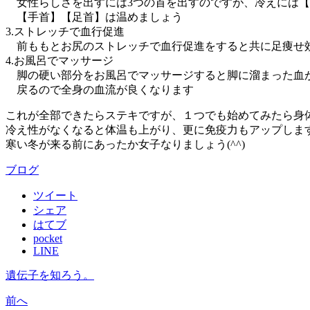
女性らしさを出すには3つの首を出すのですが、冷えには【
【手首】【足首】は温めましょう
3.ストレッチで血行促進
前ももとお尻のストレッチで血行促進をすると共に足痩せ
4.お風呂でマッサージ
脚の硬い部分をお風呂でマッサージすると脚に溜まった血
戻るので全身の血流が良くなります
これが全部できたらステキですが、１つでも始めてみたら身
冷え性がなくなると体温も上がり、更に免疫力もアップしま
寒い冬が来る前にあったか女子なりましょう(^^)
ブログ
ツイート
シェア
はてブ
pocket
LINE
遺伝子を知ろう。
前へ