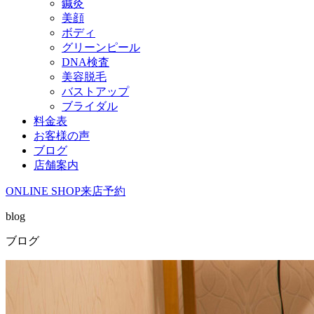
鍼灸
美顔
ボディ
グリーンピール
DNA検査
美容脱毛
バストアップ
ブライダル
料金表
お客様の声
ブログ
店舗案内
ONLINE SHOP
来店予約
blog
ブログ