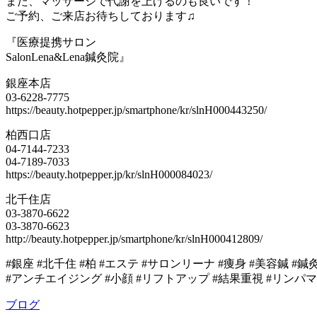
また、マッサージで代謝を上げるのも良いです！
ご予約、ご来店お待ちしております♫
『医療提携サロン
SalonLena&Lena鍼灸院』
銀座本店
03-6228-7775
https://beauty.hotpepper.jp/smartphone/kr/slnH000443250/
柏西口店
04-7144-7233
04-7189-7033
https://beauty.hotpepper.jp/kr/slnH000084023/
北千住店
03-3870-6622
03-3870-6623
http://beauty.hotpepper.jp/smartphone/kr/slnH000412809/
#銀座 #北千住 #柏 #エステ #サロンリーナ #痩身 #美容鍼 #鍼
#アンチエイジング #小顔 #リフトアップ #結果重視 #リンパ
ブログ