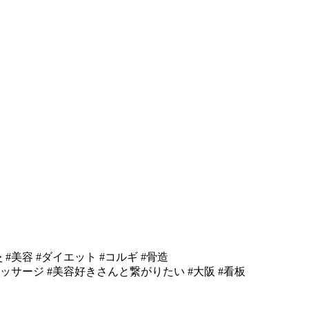
灸 #美容 #ダイエット #コルギ #骨造
マッサージ #美容好きさんと繋がりたい #大阪 #看板