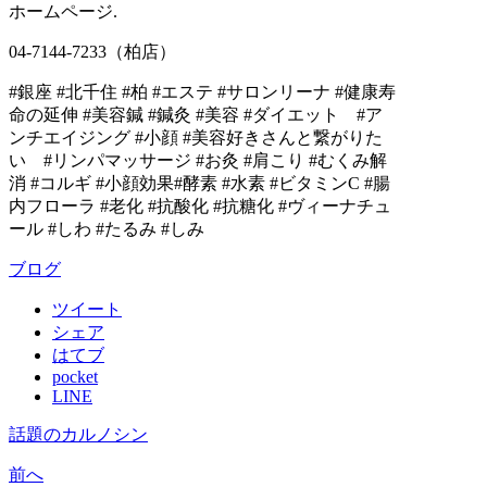
ホームページ.
04-7144-7233（柏店）
#銀座 #北千住 #柏 #エステ #サロンリーナ #健康寿
命の延伸 #美容鍼 #鍼灸 #美容 #ダイエット #ア
ンチエイジング #小顔 #美容好きさんと繋がりた
い #リンパマッサージ #お灸 #肩こり #むくみ解
消 #コルギ #小顔効果#酵素 #水素 #ビタミンC #腸
内フローラ #老化 #抗酸化 #抗糖化 #ヴィーナチュ
ール #しわ #たるみ #しみ
ブログ
ツイート
シェア
はてブ
pocket
LINE
話題のカルノシン
前へ