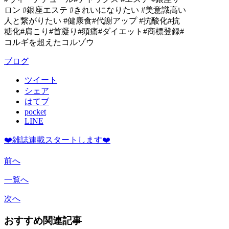
ロン #銀座エステ #きれいになりたい #美意識高い
人と繋がりたい #健康食#代謝アップ #抗酸化#抗
糖化#肩こり#首凝り#頭痛#ダイエット#商標登録#
コルギを超えたコルゾウ
ブログ
ツイート
シェア
はてブ
pocket
LINE
❤️雑誌連載スタートします❤️
前へ
一覧へ
次へ
おすすめ関連記事