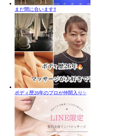
まだ間に合います‼️
ボディ歴26年のプロが仲間入り✨